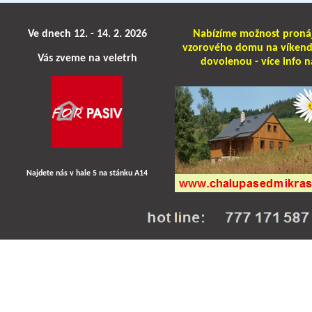
Ve dnech 12. - 14. 2. 2026
Nabízíme možnost pron
vzorového domu na víken
Vás zveme na veletrh
dovolenou - více info n
Najdete nás v hale 5 na stánku A14